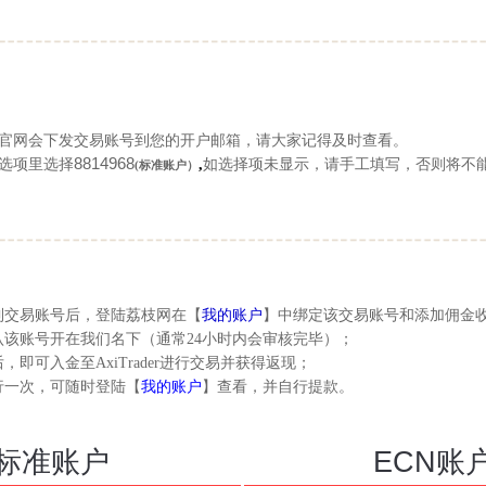
表后官网会下发交易账号到您的开户邮箱，请大家记得及时查看。
8814968
人选项里选择
,
如选择项未显示，请手工填写，否则将不
(标准账户）
到交易账号后，登陆荔枝网在【
我的账户
】中绑定该交易账号和添加佣金
认该账号开在我们名下（通常24小时内会审核完毕）；
，即可入金至AxiTrader进行交易并获得返现；
行一次，可随时登陆【
我的账户
】查看，并自行提款。
标准账户
ECN账