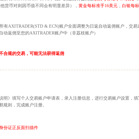
，其他货币对则因币值不同会有明显差异），
黄金每标准手16美元
，
白银每标
所有
AXITRADER(STD & ECN)
账户全面调整为日返自动返佣账户，交易
自动返佣至您的
AXITRADER账户中
（非荔枝账户）
不合规的交易，可能无法获得返佣
说明》填写个人交易账户申请表，录入注册信息，进行交易账户设置，填
易规则，完成账户注册。
身份证正反面扫描件