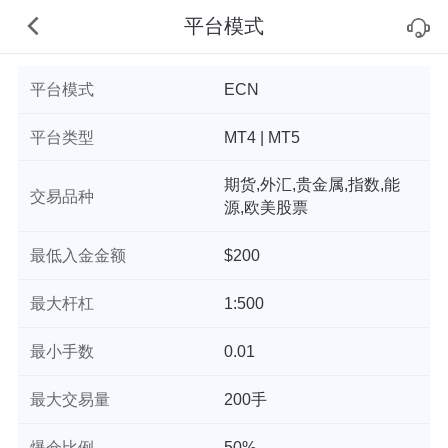
平台模式
平台模式
ECN
平台类型
MT4 | MT5
期货,外汇,贵金属,指数,能
交易品种
源,欧美股票
最低入金金额
$200
最大杆杠
1:500
最小手数
0.01
最大交易量
200手
爆仓比例
50%